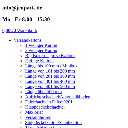
info@jenpack.de
Mo - Fr 8:00 - 15:30
0,00
€
0
Warenkorb
Versandkartons
1-welliger Karton
2-welliger Karton
Big Boxen – große Kartons
Farbige Kartons
Länge bis 100 mm / Minibox
Länge von 101 bis 200 mm
Länge von 201 bis 300 mm
Länge von 301 bis 400 mm
Länge von 401 bis 500 mm
Länge über 500 mm
Aufrichteschachtel/Automatikboden
Faltschachteln Fefco 0201
Klappdeckelschachtel
Maxibrief
Versandhülsen
Stülpdeckelkarton/Schuhkarton
Trays/Ablageschale