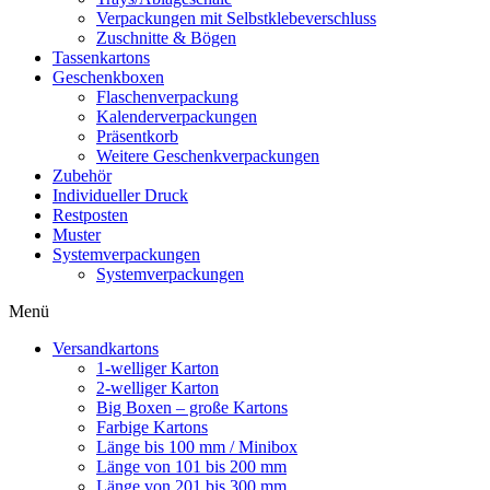
Verpackungen mit Selbstklebeverschluss
Zuschnitte & Bögen
Tassenkartons
Geschenkboxen
Flaschenverpackung
Kalenderverpackungen
Präsentkorb
Weitere Geschenkverpackungen
Zubehör
Individueller Druck
Restposten
Muster
Systemverpackungen
Systemverpackungen
Menü
Versandkartons
1-welliger Karton
2-welliger Karton
Big Boxen – große Kartons
Farbige Kartons
Länge bis 100 mm / Minibox
Länge von 101 bis 200 mm
Länge von 201 bis 300 mm