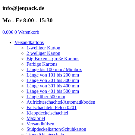
info@jenpack.de
Mo - Fr 8:00 - 15:30
0,00
€
0
Warenkorb
Versandkartons
1-welliger Karton
2-welliger Karton
Big Boxen – große Kartons
Farbige Kartons
Länge bis 100 mm / Minibox
Länge von 101 bis 200 mm
Länge von 201 bis 300 mm
Länge von 301 bis 400 mm
Länge von 401 bis 500 mm
Länge über 500 mm
Aufrichteschachtel/Automatikboden
Faltschachteln Fefco 0201
Klappdeckelschachtel
Maxibrief
Versandhülsen
Stülpdeckelkarton/Schuhkarton
Trays/Ablageschale