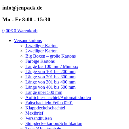
info@jenpack.de
Mo - Fr 8:00 - 15:30
0,00
€
0
Warenkorb
Versandkartons
1-welliger Karton
2-welliger Karton
Big Boxen – große Kartons
Farbige Kartons
Länge bis 100 mm / Minibox
Länge von 101 bis 200 mm
Länge von 201 bis 300 mm
Länge von 301 bis 400 mm
Länge von 401 bis 500 mm
Länge über 500 mm
Aufrichteschachtel/Automatikboden
Faltschachteln Fefco 0201
Klappdeckelschachtel
Maxibrief
Versandhülsen
Stülpdeckelkarton/Schuhkarton
Trays/Ablageschale