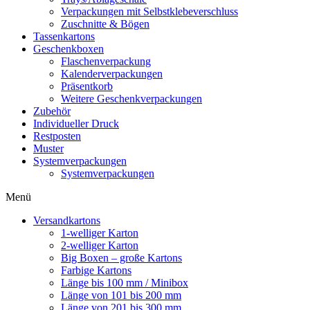
Verpackungen mit Selbstklebeverschluss
Zuschnitte & Bögen
Tassenkartons
Geschenkboxen
Flaschenverpackung
Kalenderverpackungen
Präsentkorb
Weitere Geschenkverpackungen
Zubehör
Individueller Druck
Restposten
Muster
Systemverpackungen
Systemverpackungen
Menü
Versandkartons
1-welliger Karton
2-welliger Karton
Big Boxen – große Kartons
Farbige Kartons
Länge bis 100 mm / Minibox
Länge von 101 bis 200 mm
Länge von 201 bis 300 mm