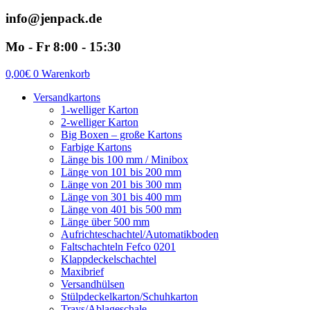
info@jenpack.de
Mo - Fr 8:00 - 15:30
0,00
€
0
Warenkorb
Versandkartons
1-welliger Karton
2-welliger Karton
Big Boxen – große Kartons
Farbige Kartons
Länge bis 100 mm / Minibox
Länge von 101 bis 200 mm
Länge von 201 bis 300 mm
Länge von 301 bis 400 mm
Länge von 401 bis 500 mm
Länge über 500 mm
Aufrichteschachtel/Automatikboden
Faltschachteln Fefco 0201
Klappdeckelschachtel
Maxibrief
Versandhülsen
Stülpdeckelkarton/Schuhkarton
Trays/Ablageschale